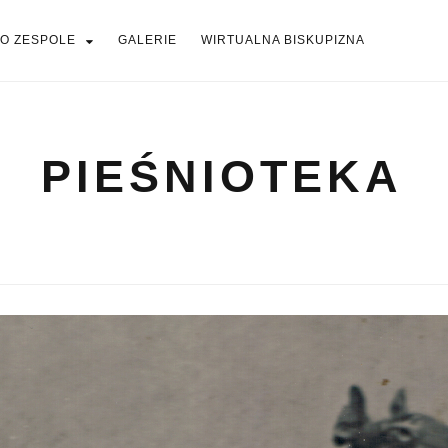
O ZESPOLE
GALERIE
WIRTUALNA BISKUPIZNA
PIEŚNIOTEKA
PIEŚNIOTEKA
AKTUALNOŚCI
O ZESPOLE
Tabor Wielkopolski
GALERIE
WIRTUALNA BISKUPIZNA