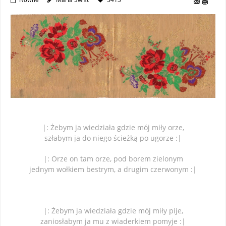
Równe
|: Żebym ja wiedziała gdzie mój miły orze,
szłabym ja do niego ścieżką po ugorze :|
|: Orze on tam orze, pod borem zielonym
jednym wołkiem bestrym, a drugim czerwonym :|
|: Żebym ja wiedziała gdzie mój miły pije,
zaniosłabym ja mu z wiaderkiem pomyje :|