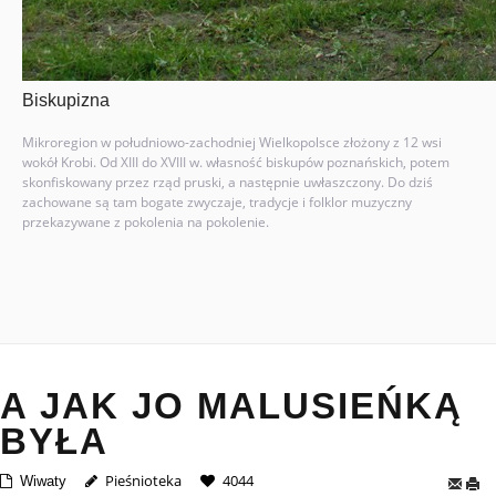
Biskupizna
Mikroregion w południowo-zachodniej Wielkopolsce złożony z 12 wsi
wokół Krobi. Od XIII do XVIII w. własność biskupów poznańskich, potem
skonfiskowany przez rząd pruski, a następnie uwłaszczony. Do dziś
zachowane są tam bogate zwyczaje, tradycje i folklor muzyczny
przekazywane z pokolenia na pokolenie.
A JAK JO MALUSIEŃKĄ
BYŁA
Pieśnioteka
4044
Wiwaty