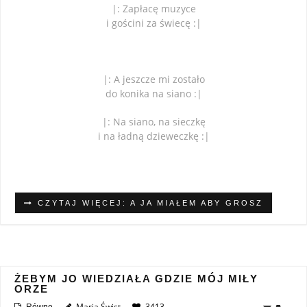
|: Zapłacę muzyce
i gościni za świecę :|
|: A jeszcze mi zostało
do konika na siano :|
|: Na siano, na sieczkę
i na ładną dzieweczkę :|
CZYTAJ WIĘCEJ: A JA MIAŁEM ABY GROSZ
ŻEBYM JO WIEDZIAŁA GDZIE MÓJ MIŁY
ORZE
Maria Świst
3413