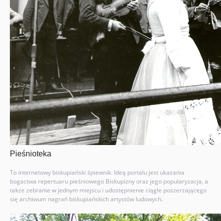
Pieśnioteka
To internetowy biskupiański śpiewnik. Ideą portalu jest ukazania
bogactwa repertuaru pieśniowego Biskupizny oraz jego popularyzacja, a
także zebranie w jednym miejscu i udostępnienie ciągle poszerzającego
się archiwum nagrań biskupiańskich artystów ludowych.