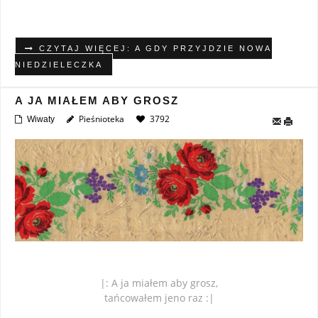
CZYTAJ WIĘCEJ: A GDY PRZYJDZIE NOWA
NIEDZIELECZKA
A JA MIAŁEM ABY GROSZ
Pieśnioteka
3792
Wiwaty
|: A ja miałem aby grosz,
tańcowałem jeno raz :|