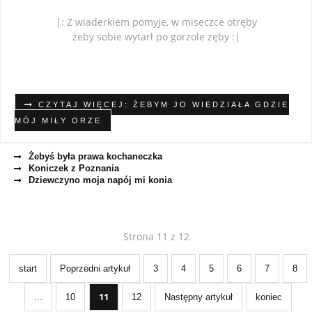
|: Z wiaderkiem pomyje, w miseczce otręby
żeby sobie wytarł po gorzole zęby :|
CZYTAJ WIĘCEJ: ŻEBYM JO WIEDZIAŁA GDZIE
MÓJ MIŁY ORZE
Żebyś była prawa kochaneczka
Koniczek z Poznania
Dziewczyno moja napój mi konia
Strona 11 z 12
start
Poprzedni artykuł
3
4
5
6
7
8
11
...
10
12
Następny artykuł
koniec