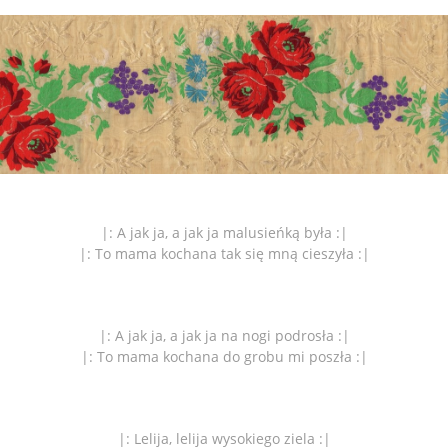
|: A jak ja, a jak ja malusieńką była :|
|: To mama kochana tak się mną cieszyła :|
|: A jak ja, a jak ja na nogi podrosła :|
|: To mama kochana do grobu mi poszła :|
|: Lelija, lelija wysokiego ziela :|