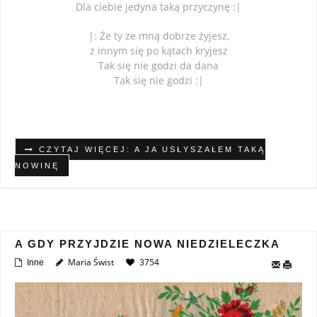
Dla ciebie jedyna taką przyczynę :|
|: Że ty ze mną dobrze żyjesz,
z innym się po kątach kryjesz
Tak się nie godzi da dana
Tak się nie godzi :|
CZYTAJ WIĘCEJ: A JA USŁYSZAŁEM TAKĄ
NOWINĘ
A GDY PRZYJDZIE NOWA NIEDZIELECZKA
Maria Świst
3754
Inne