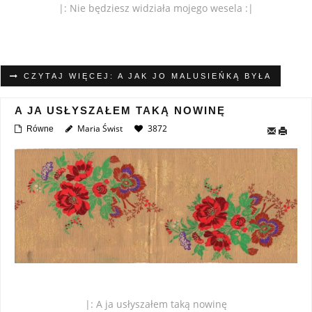
|: Nie będziesz widziała mojego wesela :|
CZYTAJ WIĘCEJ: A JAK JO MALUSIEŃKĄ BYŁA
A JA USŁYSZAŁEM TAKĄ NOWINĘ
Maria Świst
3872
Równe
|: A ja usłyszałem taką nowinę