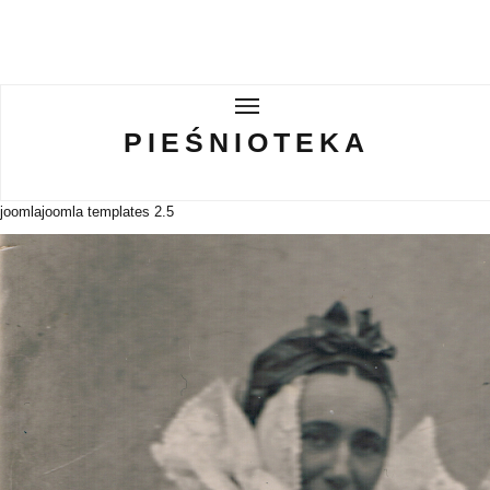
PIEŚNIOTEKA
PIEŚNIOTEKA
AKTUALNOŚCI
joomla
joomla templates 2.5
O ZESPOLE
Tabor Wielkopolski
GALERIE
WIRTUALNA BISKUPIZNA