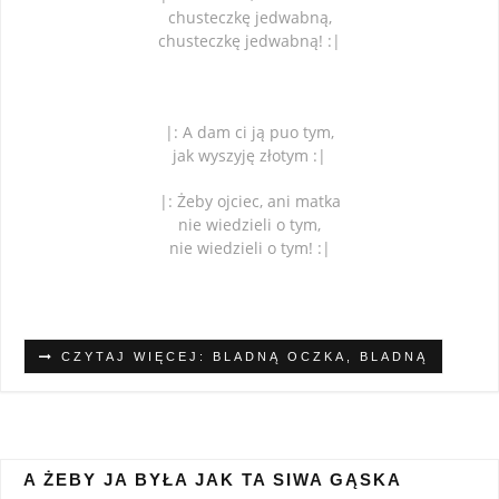
chusteczkę jedwabną,
chusteczkę jedwabną! :|
|: A dam ci ją puo tym,
jak wyszyję złotym :|
|: Żeby ojciec, ani matka
nie wiedzieli o tym,
nie wiedzieli o tym! :|
CZYTAJ WIĘCEJ: BLADNĄ OCZKA, BLADNĄ
A ŻEBY JA BYŁA JAK TA SIWA GĄSKA