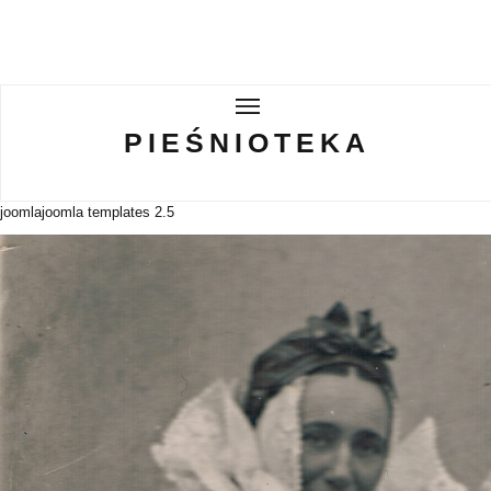
PIEŚNIOTEKA
PIEŚNIOTEKA
AKTUALNOŚCI
joomla
joomla templates 2.5
O ZESPOLE
Tabor Wielkopolski
GALERIE
WIRTUALNA BISKUPIZNA