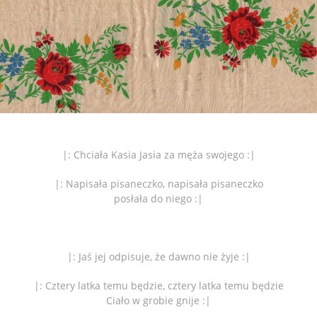
|: Chciała Kasia Jasia za męża swojego :|
|: Napisała pisaneczko, napisała pisaneczko
posłała do niego :|
|: Jaś jej odpisuje, że dawno nie żyje :|
|: Cztery latka temu będzie, cztery latka temu będzie
Ciało w grobie gnije :|