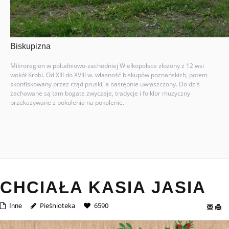
Biskupizna
Mikroregion w południowo-zachodniej Wielkopolsce złożony z 12 wsi
wokół Krobi. Od XIII do XVIII w. własność biskupów poznańskich, potem
skonfiskowany przez rząd pruski, a następnie uwłaszczony. Do dziś
zachowane są tam bogate zwyczaje, tradycje i folklor muzyczny
przekazywane z pokolenia na pokolenie.
CHCIAŁA KASIA JASIA
Pieśnioteka
6590
Inne