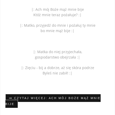
|: Ach mój Boże mąż mnie bije
Któż mnie teraz pożałuje? :|
|: Matko, przyjedź do mnie i pożałuj ty mnie
bo mnie mąż bije :|
|: Matka do niej przyjechała,
gospodarstwo obejrzała :|
|: Zięciu - bij a dobrze, aż się skóra podrze
Byleś nie zabił! :|
CZYTAJ WIĘCEJ: ACH MÓJ BOŻE MĄŻ MNIE
BIJE