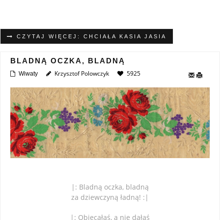
CZYTAJ WIĘCEJ: CHCIAŁA KASIA JASIA
BLADNĄ OCZKA, BLADNĄ
Krzysztof Polowczyk
5925
Wiwaty
|: Bladną oczka, bladną
za dziewczyną ładną! :|
|: Obiecałaś, a nie dałaś