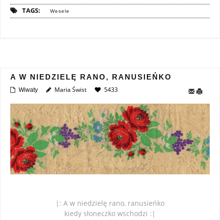
TAGS:
Wesele
A W NIEDZIELĘ RANO, RANUSIEŃKO
Maria Świst
5433
Wiwaty
|: A w niedzielę rano, ranusieńko
kiedy słoneczko wschodzi :|