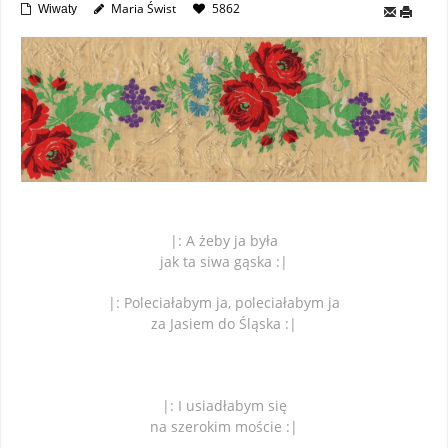
Maria Świst
5862
Wiwaty
|: A żeby ja była
jak ta siwa gąska :|
|: Poleciałabym ja, poleciałabym ja
za Jasiem do Śląska :|
|: I usiadłabym się
na szerokim moście :|