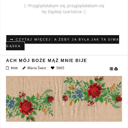
|: Przyglądałabym się, przyglądałabym się
tej śląskiej szarloście :|
CZYTAJ WIĘCEJ: A ŻEBY JA BYŁA JAK TA SIWA
GĄSKA
ACH MÓJ BOŻE MĄŻ MNIE BIJE
Maria Świst
5665
Inne