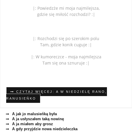
|: Powiedzże mi moja najmilejsza,
gdzie się miłość rozchodzi? :|
|: Rozchodzi się po szerokim polu
Tam, gdzie konik cuguje :|
|: W kumoreczce - moja najmilejsza
Tam się ona sznuruje :|
CZYTAJ WIĘCEJ: A W NIEDZIELĘ RANO,
RANUSIEŃKO
A jak jo malusieńką była
A ja usłyszałem taką nowinę
A ja miałem aby grosz
A gdy przyjdzie nowa niedzieleczka