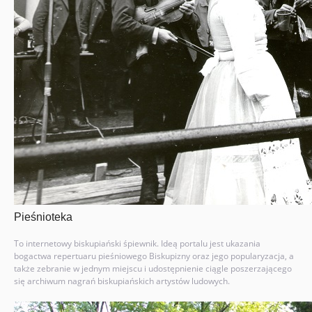
Pieśnioteka
To internetowy biskupiański śpiewnik. Ideą portalu jest ukazania
bogactwa repertuaru pieśniowego Biskupizny oraz jego popularyzacja, a
także zebranie w jednym miejscu i udostępnienie ciągle poszerzającego
się archiwum nagrań biskupiańskich artystów ludowych.