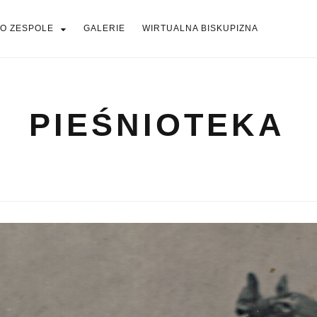
O ZESPOLE
GALERIE
WIRTUALNA BISKUPIZNA
PIEŚNIOTEKA
PIEŚNIOTEKA
AKTUALNOŚCI
O ZESPOLE
Tabor Wielkopolski
GALERIE
WIRTUALNA BISKUPIZNA