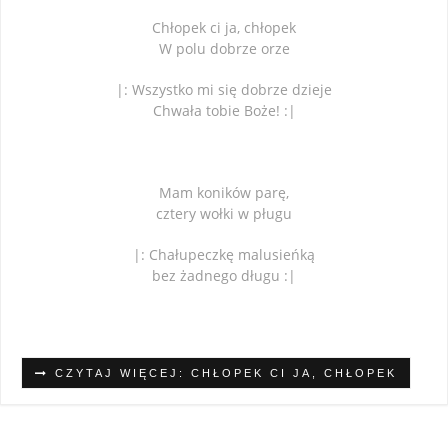
Chłopek ci ja, chłopek
W polu dobrze orze
|: Wszystko mi się dobrze dzieje
Chwała tobie Boże! :|
Mam koników parę,
cztery wołki w pługu
|: Chałupeczkę malusieńką
bez żadnego długu :|
CZYTAJ WIĘCEJ: CHŁOPEK CI JA, CHŁOPEK