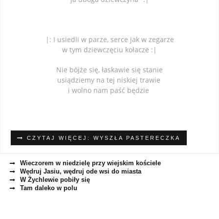
|: I usiedli w parze, serce jak w zegarze
w tym dziewczęciu kołacze :|
Nie bójże się, łaskawie się stanie
usiądziemy na tej niskiej trawie
i wolno nam paść będzie
CZYTAJ WIĘCEJ: WYSZŁA PASTERECZKA
Wieczorem w niedzielę przy wiejskim kościele
Wędruj Jasiu, wędruj ode wsi do miasta
W Żychlewie pobiły się
Tam daleko w polu