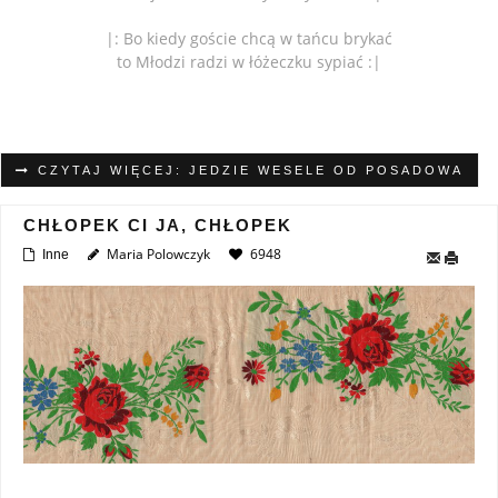
|: Bo kiedy goście chcą w tańcu brykać
to Młodzi radzi w łóżeczku sypiać :|
CZYTAJ WIĘCEJ: JEDZIE WESELE OD POSADOWA
CHŁOPEK CI JA, CHŁOPEK
Maria Polowczyk
6948
Inne