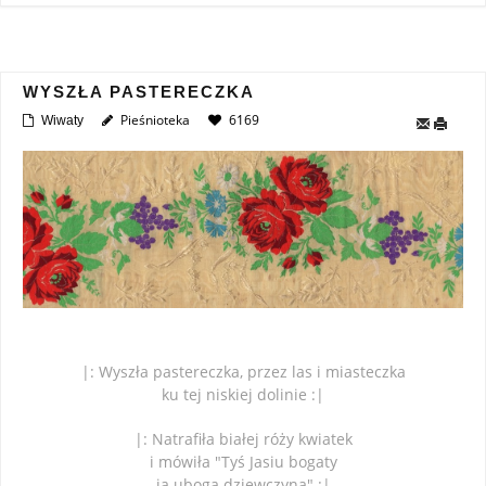
WYSZŁA PASTERECZKA
Pieśnioteka
6169
Wiwaty
|: Wyszła pastereczka, przez las i miasteczka
ku tej niskiej dolinie :|
|: Natrafiła białej róży kwiatek
i mówiła "Tyś Jasiu bogaty
ja uboga dziewczyna" :|