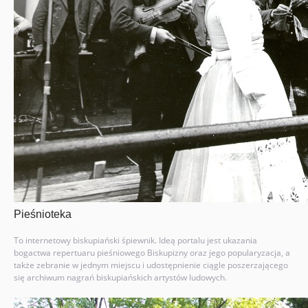
Pieśnioteka
To internetowy biskupiański śpiewnik. Ideą portalu jest ukazania
bogactwa repertuaru pieśniowego Biskupizny oraz jego popularyzacja, a
także zebranie w jednym miejscu i udostępnienie ciągle poszerzającego
się archiwum nagrań biskupiańskich artystów ludowych.