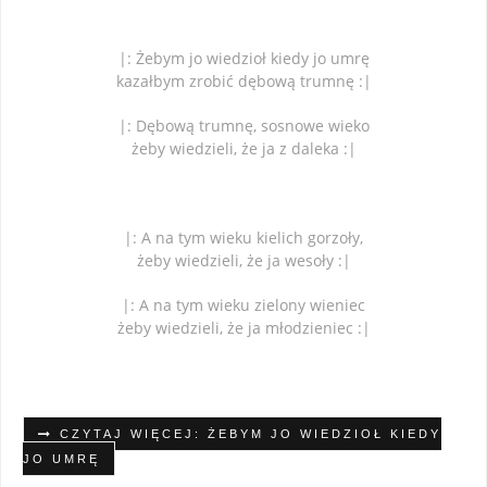
|: Żebym jo wiedzioł kiedy jo umrę
kazałbym zrobić dębową trumnę :|
|: Dębową trumnę, sosnowe wieko
żeby wiedzieli, że ja z daleka :|
|: A na tym wieku kielich gorzoły,
żeby wiedzieli, że ja wesoły :|
|: A na tym wieku zielony wieniec
żeby wiedzieli, że ja młodzieniec :|
CZYTAJ WIĘCEJ: ŻEBYM JO WIEDZIOŁ KIEDY
JO UMRĘ