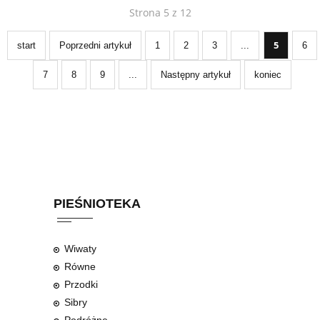
Strona 5 z 12
5
start
Poprzedni artykuł
1
2
3
...
6
7
8
9
...
Następny artykuł
koniec
PIEŚNIOTEKA
Wiwaty
Równe
Przodki
Sibry
Podróżne