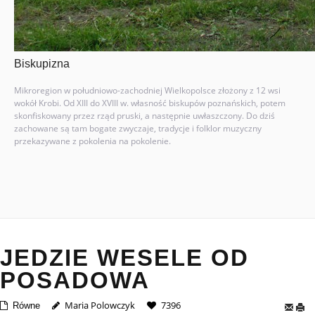
Biskupizna
Mikroregion w południowo-zachodniej Wielkopolsce złożony z 12 wsi
wokół Krobi. Od XIII do XVIII w. własność biskupów poznańskich, potem
skonfiskowany przez rząd pruski, a następnie uwłaszczony. Do dziś
zachowane są tam bogate zwyczaje, tradycje i folklor muzyczny
przekazywane z pokolenia na pokolenie.
JEDZIE WESELE OD
POSADOWA
Maria Polowczyk
7396
Równe