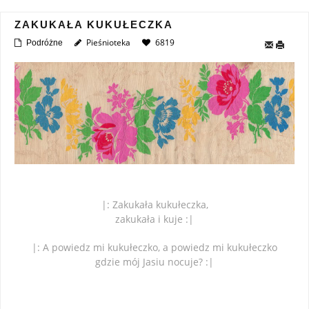
ZAKUKAŁA KUKUŁECZKA
Pieśnioteka
6819
Podróżne
|: Zakukała kukułeczka,
zakukała i kuje :|
|: A powiedz mi kukułeczko, a powiedz mi kukułeczko
gdzie mój Jasiu nocuje? :|