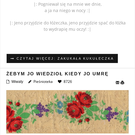
|: Pogniewał się na mnie we dnie,
a ja na niego w nocy :|
|: Jeno przyjdzie do łóżeczka, jeno przyjdzie spać do łóżka
to wydrapię mu oczy! :|
CZYTAJ WIĘCEJ: ZAKUKAŁA KUKUŁECZKA
ŻEBYM JO WIEDZIOŁ KIEDY JO UMRĘ
Pieśnioteka
8726
Wiwaty