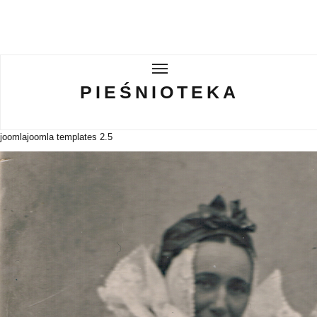
PIEŚNIOTEKA
PIEŚNIOTEKA
AKTUALNOŚCI
joomla
joomla templates 2.5
O ZESPOLE
Tabor Wielkopolski
GALERIE
WIRTUALNA BISKUPIZNA