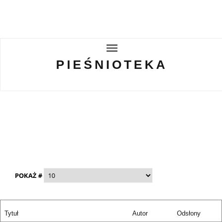
PIEŚNIOTEKA
PIEŚNIOTEKA
AKTUALNOŚCI
O ZESPOLE
Tabor Wielkopolski
GALERIE
POKAŻ #
WIRTUALNA BISKUPIZNA
Tytuł
Autor
Odsłony