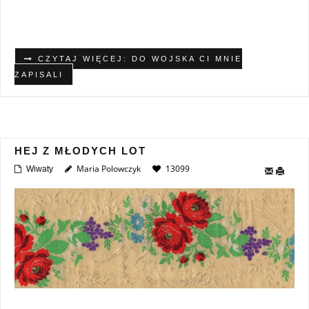
CZYTAJ WIĘCEJ: DO WOJSKA CI MNIE
ZAPISALI
HEJ Z MŁODYCH LOT
Maria Polowczyk
13099
Wiwaty