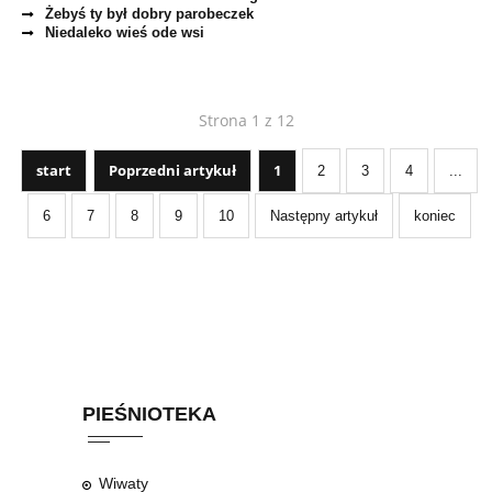
Żebyś ty był dobry parobeczek
Niedaleko wieś ode wsi
Strona 1 z 12
start
Poprzedni artykuł
1
2
3
4
...
6
7
8
9
10
Następny artykuł
koniec
PIEŚNIOTEKA
Wiwaty