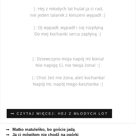
|: Hej z młodych lat hulał ja ci rad,
nie jeden talarek z kieszeni wypadł :|
|: Oj wypadł, wypadł i się rozpłyną
Do mej kochanki serca zapłyną :|
|: Dziewczyno moja napój mi konia!
Nie napoję Ci, nie twoja żona! :|
|: Choć żeś nie żona, aleś kochanka!
Napój mi, napój mego kasztanka :|
CZYTAJ WIĘCEJ: HEJ Z MŁODYCH LOT
Matko matuleńko, bo goście jadą
Ja ci mówiłem nie chodź na ogórki