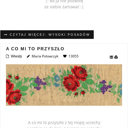
|: Bo ja nie pozwolę
ze siebie żartować :|
CZYTAJ WIĘCEJ: WYSOKI POSADÓW
A CO MI TO PRZYSZŁO
Maria Polowczyk
13055
Wiwaty
A co mi to przyszło z tej mojej uciechy