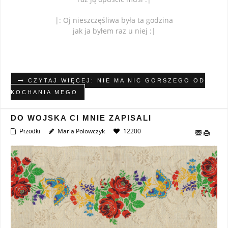
|: Oj nieszczęśliwa była ta godzina
jak ja byłem raz u niej :|
CZYTAJ WIĘCEJ: NIE MA NIC GORSZEGO OD
KOCHANIA MEGO
DO WOJSKA CI MNIE ZAPISALI
Maria Polowczyk
12200
Przodki