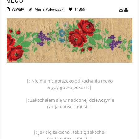
MEGO
Maria Polowczyk
11899
Wiwaty
|: Nie ma nic gorszego od kochania mego
a gdy go zło pokusi :|
|: Zakochałem się w nadobnej dziewczynie
raz ją opuścić musi :|
|: Jak się zakochał, tak się zakochał
raz ją opuścić musi :|