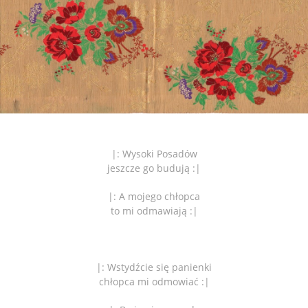
|: Wysoki Posadów
jeszcze go budują :|
|: A mojego chłopca
to mi odmawiają :|
|: Wstydźcie się panienki
chłopca mi odmowiać :|