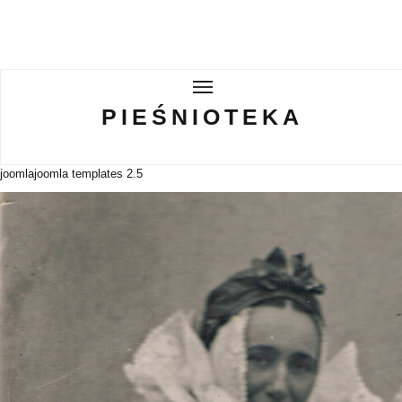
PIEŚNIOTEKA
PIEŚNIOTEKA
AKTUALNOŚCI
joomla
joomla templates 2.5
O ZESPOLE
Tabor Wielkopolski
GALERIE
WIRTUALNA BISKUPIZNA