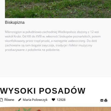
Biskupizna
Mikroregion w południowo-zachodniej Wielkopolsce złożony z 12 wsi
wokół Krobi. Od XIII do XVIII w. własność biskupów poznańskich, potem
skonfiskowany przez rząd pruski, a następnie uwłaszczony. Do dziś
zachowane są tam bogate zwyczaje, tradycje i folklor muzyczny
przekazywane z pokolenia na pokolenie.
WYSOKI POSADÓW
Maria Polowczyk
12928
Równe