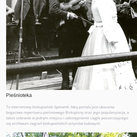
Pieśnioteka
To internetowy biskupiański śpiewnik. Ideą portalu jest ukazania
bogactwa repertuaru pieśniowego Biskupizny oraz jego popularyzacja, a
także zebranie w jednym miejscu i udostępnienie ciągle poszerzającego
się archiwum nagrań biskupiańskich artystów ludowych.