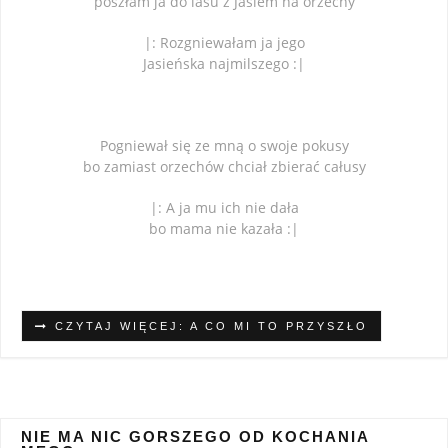
poszłam ja do lasu z Jasiem na orzechy
|: Rozgniewałam ja jego
Jasieńska najmilszego :|
Pogniewał się ze mną o swoje pokusy
bo zamiast orzechów chciał zbierać całusy
|: A ja mu ich nie dała
bo mama nie kazała :|
CZYTAJ WIĘCEJ: A CO MI TO PRZYSZŁO
NIE MA NIC GORSZEGO OD KOCHANIA