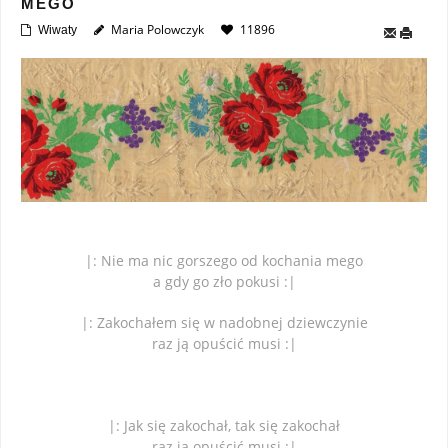
MEGO
Maria Polowczyk
11896
Wiwaty
|: Nie ma nic gorszego od kochania mego
a gdy go zło pokusi :|
|: Zakochałem się w nadobnej dziewczynie
raz ją opuścić musi :|
|: Jak się zakochał, tak się zakochał
raz ją opuścić musi :|