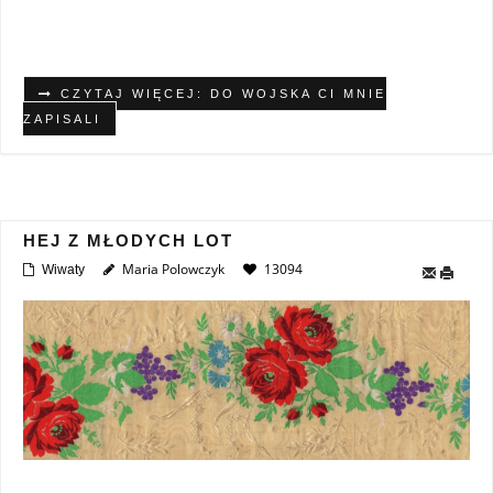
CZYTAJ WIĘCEJ: DO WOJSKA CI MNIE
ZAPISALI
HEJ Z MŁODYCH LOT
Maria Polowczyk
13094
Wiwaty