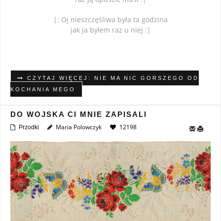
|: Oj nieszczęśliwa była ta godzina
jak ja byłem raz u niej :|
CZYTAJ WIĘCEJ: NIE MA NIC GORSZEGO OD
KOCHANIA MEGO
DO WOJSKA CI MNIE ZAPISALI
Maria Polowczyk
12198
Przodki