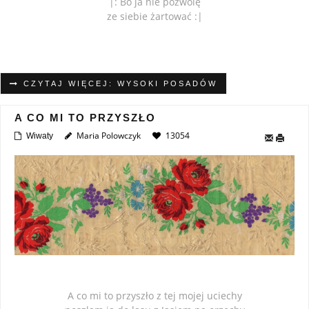
|: Bo ja nie pozwolę
ze siebie żartować :|
CZYTAJ WIĘCEJ: WYSOKI POSADÓW
A CO MI TO PRZYSZŁO
Maria Polowczyk
13054
Wiwaty
A co mi to przyszło z tej mojej uciechy