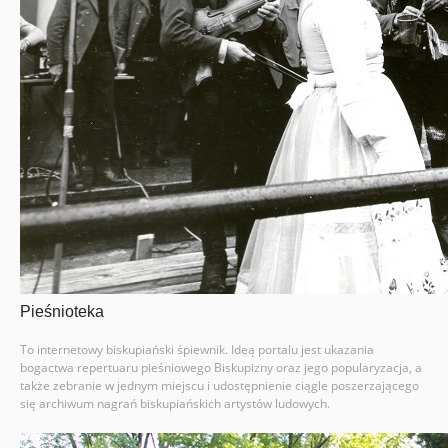
Pieśnioteka
To internetowy biskupiański śpiewnik. Ideą portalu jest ukazania
bogactwa repertuaru pieśniowego Biskupizny oraz jego popularyzacja, a
także zebranie w jednym miejscu i udostępnienie ciągle poszerzającego
się archiwum nagrań biskupiańskich artystów ludowych.