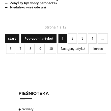
Żebyś ty był dobry parobeczek
Niedaleko wieś ode wsi
Strona 1 z 12
start
Poprzedni artykuł
1
2
3
4
...
6
7
8
9
10
Następny artykuł
koniec
PIEŚNIOTEKA
Wiwaty