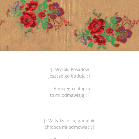
|: Wysoki Posadów
jeszcze go budują :|
|: A mojego chłopca
to mi odmawiają :|
|: Wstydźcie się panienki
chłopca mi odmowiać :|