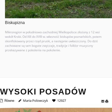
Biskupizna
Mikroregion w południowo-zachodniej Wielkopolsce złożony z 12 wsi
wokół Krobi. Od XIII do XVIII w. własność biskupów poznańskich, potem
skonfiskowany przez rząd pruski, a następnie uwłaszczony. Do dziś
zachowane są tam bogate zwyczaje, tradycje i folklor muzyczny
przekazywane z pokolenia na pokolenie.
WYSOKI POSADÓW
Maria Polowczyk
12927
Równe