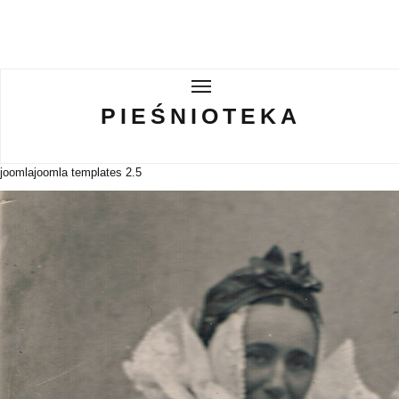
PIEŚNIOTEKA
PIEŚNIOTEKA
AKTUALNOŚCI
joomla
joomla templates 2.5
O ZESPOLE
Tabor Wielkopolski
GALERIE
WIRTUALNA BISKUPIZNA