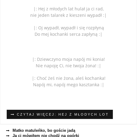
|: Hej z młodych lat hulał ja ci rad,
nie jeden talarek z kieszeni wypadł :|
|: Oj wypadł, wypadł i się rozpłyną
Do mej kochanki serca zapłyną :|
|: Dziewczyno moja napój mi konia!
Nie napoję Ci, nie twoja żona! :|
|: Choć żeś nie żona, aleś kochanka!
Napój mi, napój mego kasztanka :|
CZYTAJ WIĘCEJ: HEJ Z MŁODYCH LOT
Matko matuleńko, bo goście jadą
Ja ci mówiłem nie chodź na ogórki