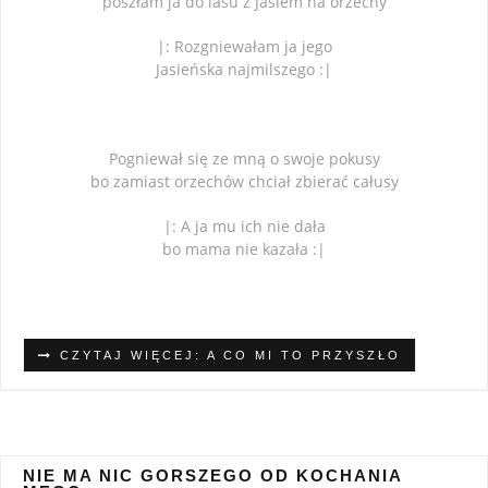
poszłam ja do lasu z Jasiem na orzechy
|: Rozgniewałam ja jego
Jasieńska najmilszego :|
Pogniewał się ze mną o swoje pokusy
bo zamiast orzechów chciał zbierać całusy
|: A ja mu ich nie dała
bo mama nie kazała :|
CZYTAJ WIĘCEJ: A CO MI TO PRZYSZŁO
NIE MA NIC GORSZEGO OD KOCHANIA