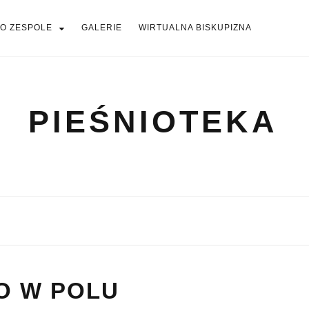
O ZESPOLE
GALERIE
WIRTUALNA BISKUPIZNA
PIEŚNIOTEKA
PIEŚNIOTEKA
AKTUALNOŚCI
O ZESPOLE
Tabor Wielkopolski
GALERIE
WIRTUALNA BISKUPIZNA
O W POLU