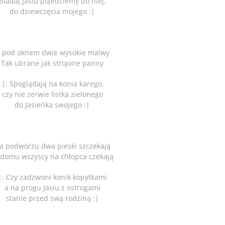
Siadaj Jasiu pojedziemy do niej,
do dziewczęcia mojego :|
 pod oknem dwie wysokie malwy
Tak ubrane jak strojone panny
|: Spoglądają na konia karego,
czy nie zerwie listka zielonego
do Jasieńka swojego :|
a podwórzu dwa pieski szczekają
domu wszyscy na chłopca czekają
|: Czy zadzwoni konik kopytkami
a na progu Jasiu z ostrogami
stanie przed swą rodziną :|