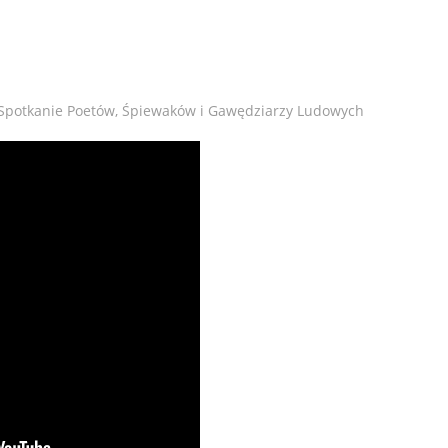
IX Spotkanie Poetów, Śpiewaków i Gawędziarzy Ludowych