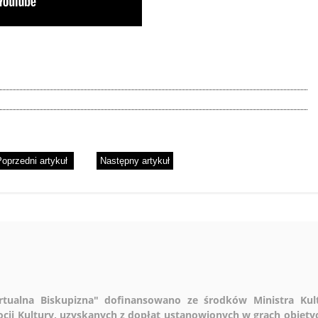
oprzedni artykuł
Następny artykuł
wirtualna Biskupizna" dofinansowano ze środków Ministra Ku
cji Kultury, uzyskanych z dopłat ustanowionych w grach objęt