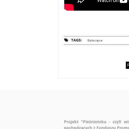
TAGS:
Dziecięce
P
Projekt "Pieśnioteka - czyli 
pochodzących z Funduszu Promo