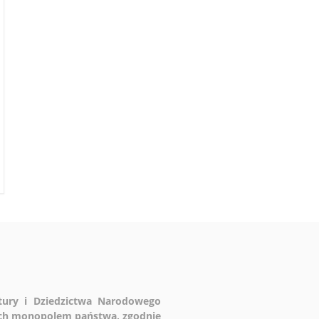
ltury i Dziedzictwa Narodowego
ych monopolem państwa, zgodnie