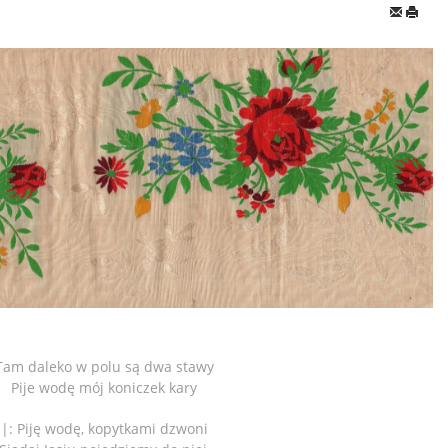
Tam daleko w polu są dwa stawy
Pije wodę mój koniczek kary
|: Piję wodę, kopytkami dzwoni