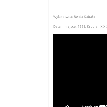
Wykonawca: Beata Kabała
Data i miejsce: 1991, Krobia - X