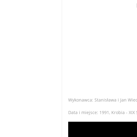
Wykonawca: Stanisława i Jan Wie
Data i miejsce: 1991, Krobia - X