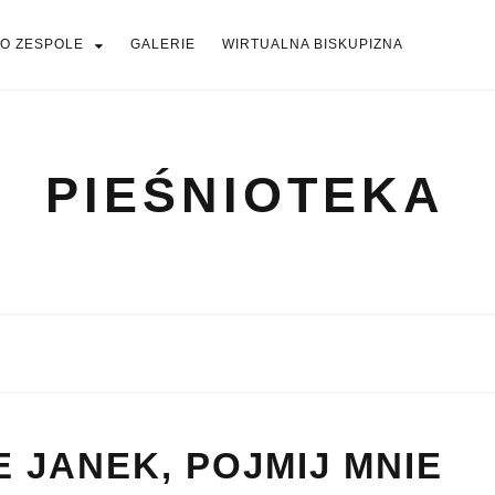
O ZESPOLE
GALERIE
WIRTUALNA BISKUPIZNA
PIEŚNIOTEKA
PIEŚNIOTEKA
AKTUALNOŚCI
O ZESPOLE
Tabor Wielkopolski
GALERIE
WIRTUALNA BISKUPIZNA
E JANEK, POJMIJ MNIE