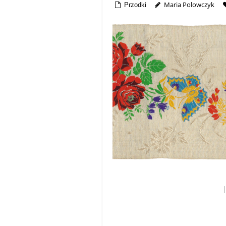
Maria Polowczyk
Przodki
|