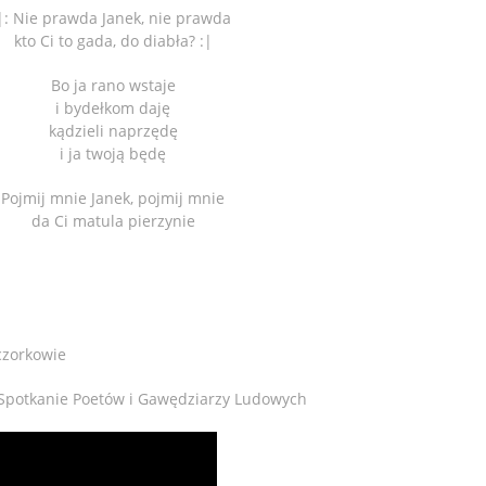
|: Nie prawda Janek, nie prawda
kto Ci to gada, do diabła? :|
Bo ja rano wstaje
i bydełkom daję
kądzieli naprzędę
i ja twoją będę
Pojmij mnie Janek, pojmij mnie
da Ci matula pierzynie
czorkowie
IX Spotkanie Poetów i Gawędziarzy Ludowych