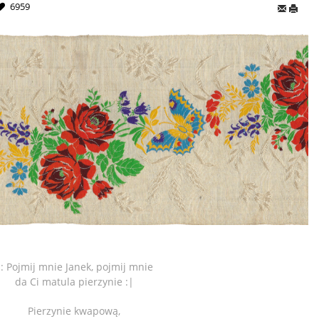
6959
: Pojmij mnie Janek, pojmij mnie
da Ci matula pierzynie :|
Pierzynie kwapową,