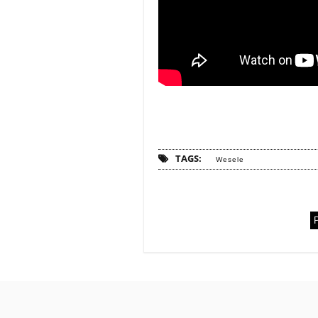
TAGS:
Wesele
P