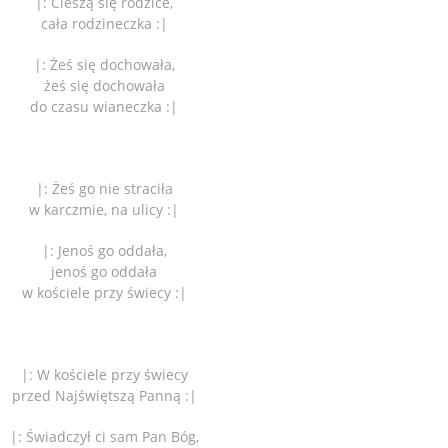
|: Cieszą się rodzice,
cała rodzineczka :|
|: Żeś się dochowała,
żeś się dochowała
do czasu wianeczka :|
|: Żeś go nie straciła
w karczmie, na ulicy :|
|: Jenoś go oddała,
jenoś go oddała
w kościele przy świecy :|
|: W kościele przy świecy
przed Najświętszą Panną :|
|: Świadczył ci sam Pan Bóg,