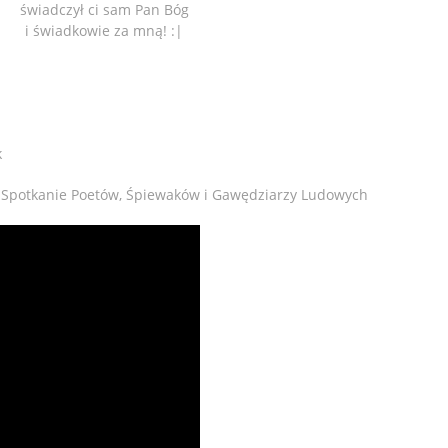
świadczył ci sam Pan Bóg
i świadkowie za mną! :|
k
VII Spotkanie Poetów, Śpiewaków i Gawędziarzy Ludowych