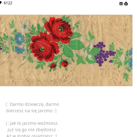
6122
|: Darmo dziewczę, darmo
bierzesz na się jarzmo :|
|: Jak to jarzmo weźmiesz,
już się go nie zbędziesz
Aż w grobie osiądziesz :|