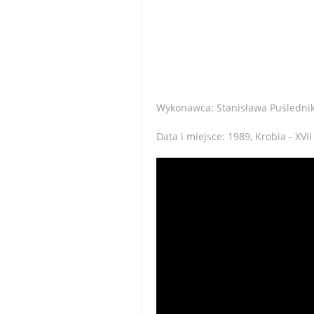
Wykonawca: Stanisława Puśledni
Data i miejsce: 1989, Krobia - X