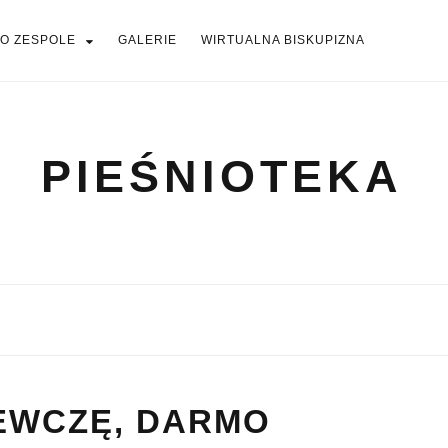
O ZESPOLE
GALERIE
WIRTUALNA BISKUPIZNA
PIEŚNIOTEKA
PIEŚNIOTEKA
AKTUALNOŚCI
O ZESPOLE
Tabor Wielkopolski
GALERIE
WIRTUALNA BISKUPIZNA
EWCZĘ, DARMO